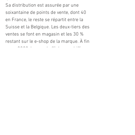
Sa distribution est assurée par une 
soixantaine de points de vente, dont 40 
en France, le reste se répartit entre la 
Suisse et la Belgique. Les deux-tiers des 
ventes se font en magasin et les 30 % 
restant sur le e-shop de la marque. À fin 
mars 2023, Lagoped affiche un chiffre 
d’affaires de 1,1 million d’euros pour 
quatre salariés, dont 20 % à l’export, et 
mise sur un prévisionnel de 13 M€ à 
horizon 2028. //PR
Industrie/Commerce
Voir tout
Posts récents