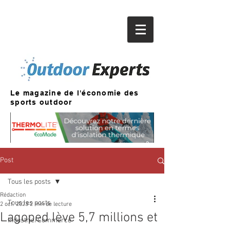
Le magazine de l'économie des
sports outdoor
Post
Tous les posts
Rédaction
Tous les posts
2 oct. 2023
2 min de lecture
Lagoped lève 5,7 millions et
Industrie/Commerce