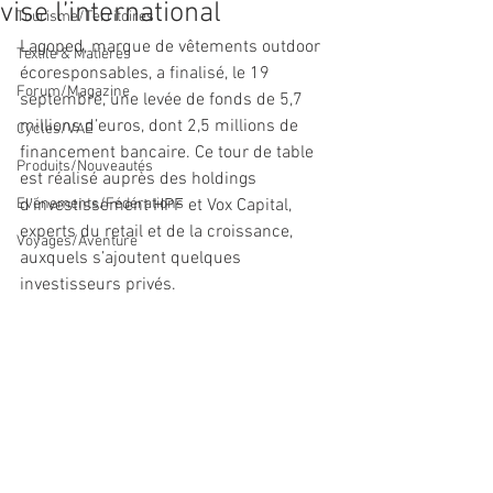
vise l’international
Tourisme/Territoires
Lagoped, marque de vêtements outdoor 
Textile & Matières
écoresponsables, a finalisé, le 19 
Forum/Magazine
septembre, une levée de fonds de 5,7 
millions d’euros, dont 2,5 millions de 
Cycles/VAE
financement bancaire. Ce tour de table 
Produits/Nouveautés
est réalisé auprès des holdings 
Evénements/Fédérations
d’investissement HPF et Vox Capital, 
experts du retail et de la croissance, 
Voyages/Aventure
auxquels s’ajoutent quelques 
investisseurs privés.