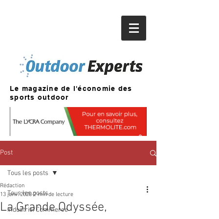
Le magazine de l'économie des
sports outdoor
Post
Tous les posts
Rédaction
Tous les posts
13 janv. 2020
2 min de lecture
La Grande Odyssée,
Industrie/Commerce