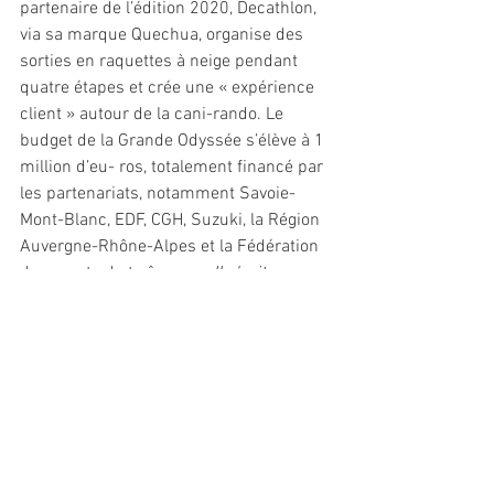
partenaire de l’édition 2020, Decathlon, 
via sa marque Quechua, organise des 
sorties en raquettes à neige pendant 
quatre étapes et crée une « expérience 
client » autour de la cani-rando. Le 
budget de la Grande Odyssée s’élève à 1 
million d’eu- ros, totalement financé par 
les partenariats, notamment Savoie-
Mont-Blanc, EDF, CGH, Suzuki, la Région 
Auvergne-Rhône-Alpes et la Fédération 
des sports de traîneau. « 
Il s’agit 
notamment de loger 200 personnes 
pendant une dizaine de jours 
», souligne 
Annabel Lascar. Le bien-être des « 
sportifs canins
 » est assuré par la 
présence d’une équipe de huit 
vétérinaires organisés au sein d’un 
hôpital de campagne. ///MQ