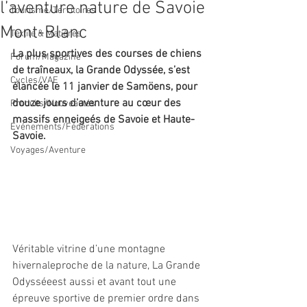
l’aventure nature de Savoie
Tourisme/Territoires
Mont-Blanc
Textile & Matières
La plus sportives des courses de chiens 
Forum/Magazine
de traîneaux, la Grande Odyssée, s’est 
Cycles/VAE
élancée le 11 janvier de Samöens, pour 
douze jours d’aventure au cœur des 
Produits/Nouveautés
massifs enneigeés de Savoie et Haute-
Evénements/Fédérations
Savoie.
Voyages/Aventure
Véritable vitrine d’une montagne 
hivernaleproche de la nature, La Grande 
Odysséeest aussi et avant tout une 
épreuve sportive de premier ordre dans 