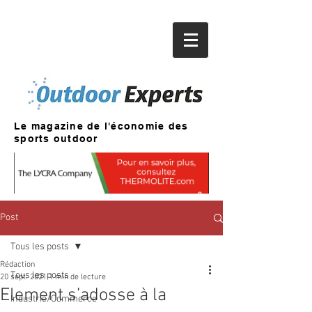
Le magazine de l'économie des
sports outdoor
Post
Tous les posts
Rédaction
Tous les posts
20 sept. 2021
1 min de lecture
Element s’adosse à la
Industrie/Commerce