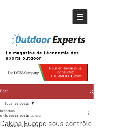
Le magazine de l'économie des
sports outdoor
Post
Tous les posts
Rédaction
Tous les posts
8 oct. 2019
1 min de lecture
Dakine Europe sous contrôle
Industrie/Commerce