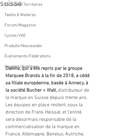
suisse
Tourisme/Territoires
Textile & Matières
Forum/Magazine
Cycles/VAE
Produits/Nouveautés
Evénements/Fédérations
Voyages/Aventure
Dakine, qui a été repris par le groupe 
Marquee Brands à la fin de 2018, a cédé 
sa filiale européenne, basée à Annecy, à 
la société Bucher + Walt, 
distributeur de 
la marque en Suisse depuis trente ans. 
Les équipes en place restent, sous la 
direction de Frank Heissat, et l’entité 
sera désormais responsable de la 
commercialisation de la marque en 
France, Allemagne, Benelux, Autriche, 