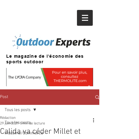
Le magazine de l'économie des
sports outdoor
Post
Tous les posts
Rédaction
Tous les posts
29 juin 2021
1 min de lecture
Calida va céder Millet et
Industrie/Commerce