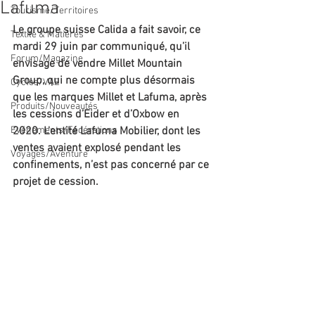
Lafuma
Tourisme/Territoires
Le groupe suisse Calida a fait savoir, ce 
Textile & Matières
mardi 29 juin par communiqué, qu’il 
Forum/Magazine
envisage de vendre Millet Mountain 
Group, qui ne compte plus désormais 
Cycles/VAE
que les marques Millet et Lafuma, après 
Produits/Nouveautés
les cessions d’Eider et d’Oxbow en 
Evénements/Fédérations
2020. L'entité Lafuma Mobilier, dont les 
ventes avaient explosé pendant les 
Voyages/Aventure
confinements, n’est pas concerné par ce 
projet de cession. 