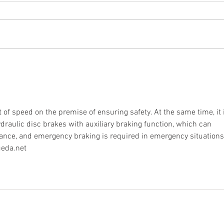
Vélo in Paris une édition festive
Mavic
braqu
élec
of speed on the premise of ensuring safety. At the same time, it 
draulic disc brakes with auxiliary braking function, which can 
tance, and emergency braking is required in emergency situations
ueda.net