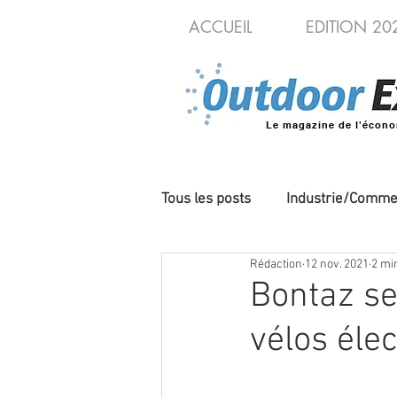
ACCUEIL
EDITION 20
Le magazine de l'écono
Tous les posts
Industrie/Comme
Rédaction
12 nov. 2021
2 mi
Cycles/VAE
Produits/Nou
Bontaz se
vélos éle