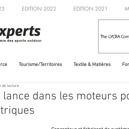
23
EDITION 2022
EDITION 2021
M
mie des sports outdoor
rce
Tourisme/Territoires
Textile & Matières
Fo
n de lecture
veautés
Evénements/Fédérations
Voyages/Aventure
 lance dans les moteurs p
ctriques