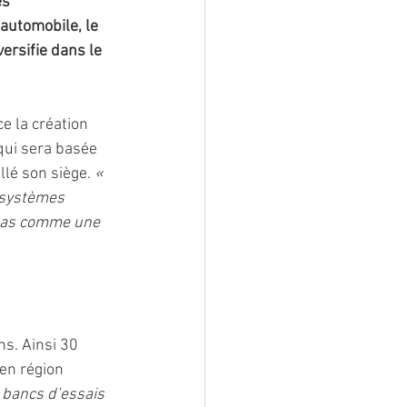
s 
automobile, le 
ersifie dans le 
 la création 
qui sera basée 
llé son siège. 
« 
 systèmes 
n pas comme une 
s. Ainsi 30 
en région 
s bancs d’essais 