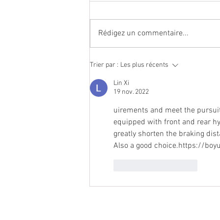
Rédigez un commentaire...
Toyota x Douze Cycles
Trier par :
Les plus récents
Lin Xi
19 nov. 2022
uirements and meet the pursuit 
equipped with front and rear hy
greatly shorten the braking dis
Also a good choice.https://boy
J'aime
Répondre