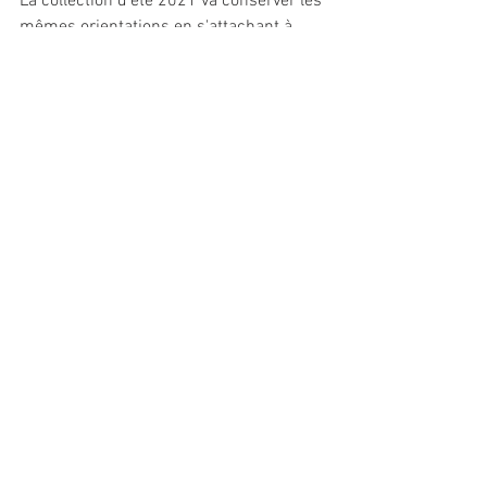
La collection d'été 2021 va conserver les 
mêmes orientations en s'attachant à 
proposer des pièces polyvalentes, 
portables dans différents 
environnements. /// MB
Industrie/Commerce
Voir tout
Posts récents