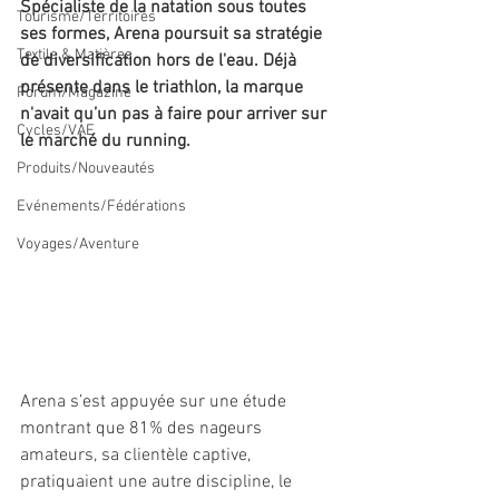
Spécialiste de la natation sous toutes 
Tourisme/Territoires
ses formes, Arena poursuit sa stratégie 
Textile & Matières
de diversification hors de l'eau. Déjà 
présente dans le triathlon, la marque 
Forum/Magazine
n'avait qu’un pas à faire pour arriver sur 
Cycles/VAE
le marché du running. 
Produits/Nouveautés
Evénements/Fédérations
Voyages/Aventure
Arena s’est appuyée sur une étude 
montrant que 81% des nageurs 
amateurs, sa clientèle captive, 
pratiquaient une autre discipline, le 