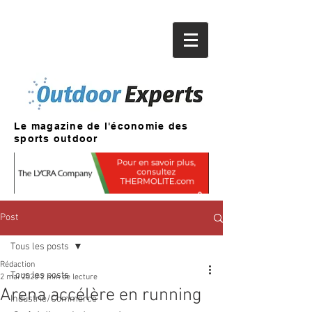
Le magazine de l'économie des
sports outdoor
Post
Tous les posts
Rédaction
Tous les posts
2 mai 2020
2 min de lecture
Arena accélère en running
Industrie/Commerce