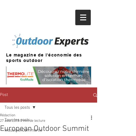
Le magazine de l'économie des
sports outdoor
Post
Tous les posts
Rédaction
Tous les posts
27 août 2018
1 min de lecture
European Outdoor Summit
Industrie/Commerce