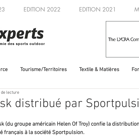
23
EDITION 2022
EDITION 2021
M
mie des sports outdoor
rce
Tourisme/Territoires
Textile & Matières
Fo
 de lecture
veautés
Evénements/Fédérations
Voyages/Aventure
sk distribué par Sportpuls
 (du groupe américain Helen Of Troy) confie la distribution
é français à la société Sportpulsion.