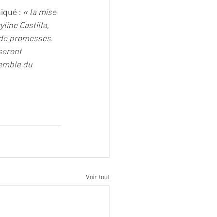
qué : 
« la mise 
line Castilla, 
 de promesses. 
seront 
emble du 
Voir tout