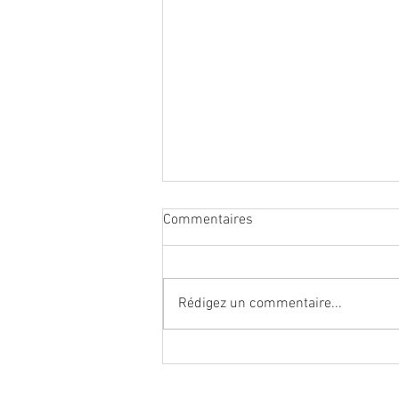
Commentaires
Rédigez un commentaire...
Lagoped lève 5,7 millions et
vise l’international