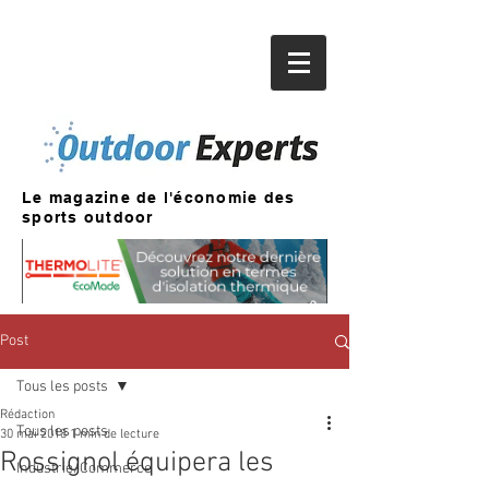
Le magazine de l'économie des
sports outdoor
Post
Tous les posts
Rédaction
Tous les posts
30 mai 2018
1 min de lecture
Rossignol équipera les
Industrie/Commerce