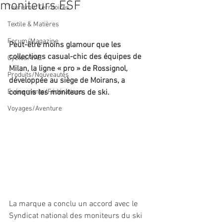
moniteurs ESF
Tourisme/Territoires
Textile & Matières
Forum/Magazine
Peut-être moins glamour que les 
collections casual-chic des équipes de 
Cycles/VAE
Milan, la ligne « pro » de Rossignol, 
Produits/Nouveautés
développée au siège de Moirans, a 
Evénements/Fédérations
conquis les moniteurs de ski.
Voyages/Aventure
La marque a conclu un accord avec le 
Syndicat national des moniteurs du ski 