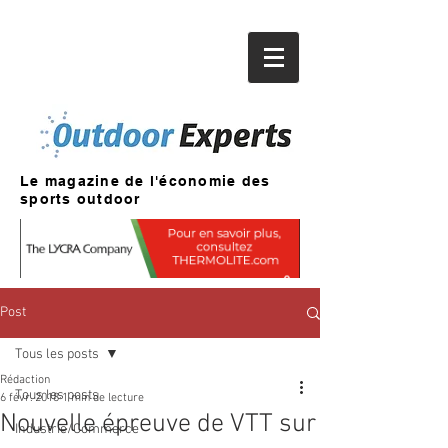
Le magazine de l'économie des
sports outdoor
Post
Tous les posts
Rédaction
Tous les posts
6 févr. 2018
1 min de lecture
Nouvelle épreuve de VTT sur
Industrie/Commerce