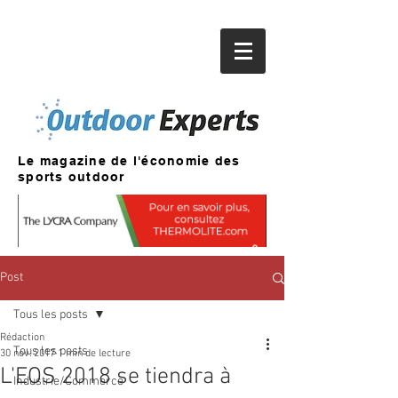
Le magazine de l'économie des
sports outdoor
Post
Tous les posts
Rédaction
Tous les posts
30 nov. 2017
1 min de lecture
L'EOS 2018 se tiendra à
Industrie/Commerce