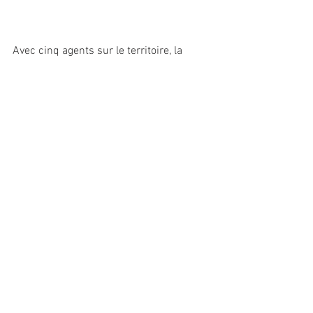
Avec cinq agents sur le territoire, la 
marque vise en priorité 
« les magasins 
spécialisés dans le running, car ils ont la 
capacité de reconnaître les qualités 
intrinsèques d’un produit et de délivrer 
un vrai conseil aux clients »
, ajoute 
Nathanaël Fresnois, en charge du 
marketing. 
#trailrunning
#chaussures
#running
Industrie/Commerce