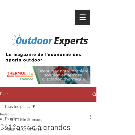
Le magazine de l'économie des
sports outdoor
Post
Tous les posts
Rédaction
Tous les posts
9 oct. 2017
2 min de lecture
361°arrive à grandes
Industrie/Commerce