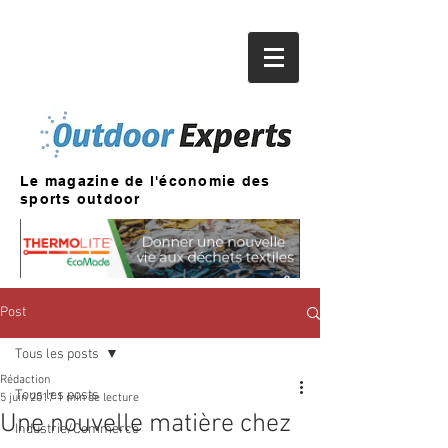
Le magazine de l'économie des
sports outdoor
Post
Tous les posts
Rédaction
Tous les posts
5 juin 2017
1 min de lecture
Une nouvelle matière chez
Industrie/Commerce