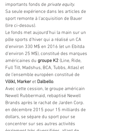
importants fonds de 
private equity.
Sa seule expérience dans les articles de 
sport remonte à l'acquisition de Bauer 
(lire ci-desous). 
Le fonds met aujourd'hui la main sur un 
pôle sports d’hiver qui a réalisé un CA 
d’environ 330 M$ en 2016 (et un Ebitda 
d'environ 25 M$), constitué des marques 
américaines du 
groupe K2
 (Line, Ride, 
Full Tilt, Madshus, BCA, Tubbs, Atlas) et 
de l’ensemble européen constitué de 
Völkl, Marker 
et
 Dalbello
.
Avec cette cession, le groupe américain 
Newell Rubbermaid, rebaptisé Newell 
Brands après le rachat de Jarden Corp. 
en décembre 2015 pour 15 milliards de 
dollars, se sépare du sport pour se 
concentrer sur ses autres activités 
également très diversifiées, allant de 