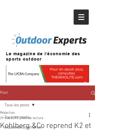
Le magazine de l'économie des
sports outdoor
Post
Tous les posts
Rédaction
Tous les posts
29 mai 2017
2 min de lecture
Kohlberg &Co reprend K2 et
Industrie/Commerce