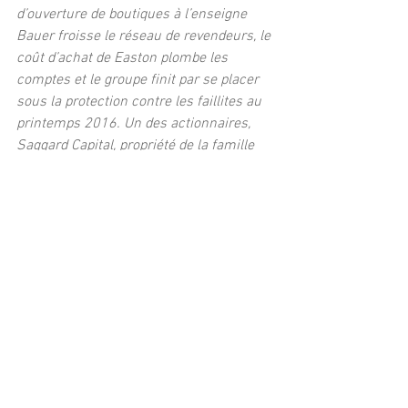
d’ouverture de boutiques à l’enseigne 
Bauer froisse le réseau de revendeurs, le 
coût d’achat de Easton plombe les 
comptes et le groupe finit par se placer 
sous la protection contre les faillites au 
printemps 2016. Un des actionnaires, 
Saggard Capital, propriété de la famille 
canadienne Desmarais, fait une offre de 
reprise avec un autre fonds 
d’investissement, Fairfax Financial, pour 
575 M$ US, qui est acceptée en 
l’absence d’autres prétendants, selon le 
quotidien canadien The Globe and Mail. 
Bauer redevint ainsi canadien, après 
avoir passé quelques années houleuses.
SB
©photo K2Sports