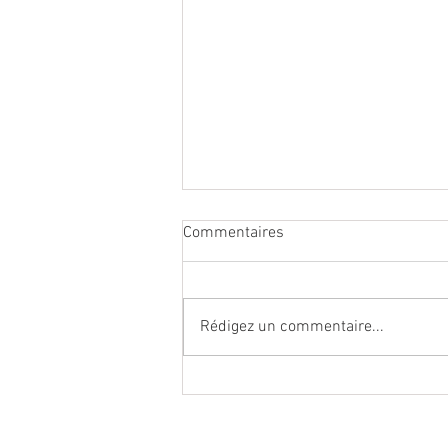
Commentaires
Rédigez un commentaire...
Lagoped lève 5,7 millions et
vise l’international