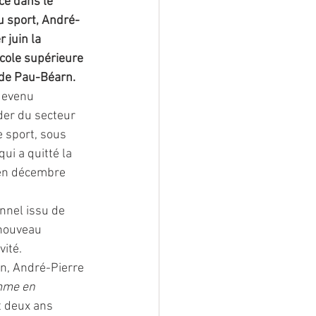
ce dans le 
u sport, André-
 juin la 
cole supérieure 
 de Pau-Béarn.
devenu 
der du secteur 
 sport, sous 
ui a quitté la 
 en décembre 
nnel issu de 
 nouveau 
vité.
n, André-Pierre 
amme en 
t deux ans 