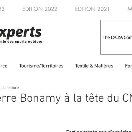
23
EDITION 2022
EDITION 2021
M
mie des sports outdoor
rce
Tourisme/Territoires
Textile & Matières
Fo
 de lecture
veautés
Evénements/Fédérations
Voyages/Aventure
rre Bonamy à la tête du 