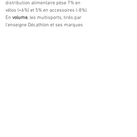
distribution alimentaire pèse 7% en 
vélos (+6%) et 5% en accessoires (-8%).
En 
volume
, les multisports, tirés par 
l’enseigne Décathlon et ses marques 
propres, restent leaders dans la vente 
de vélos (55%) en hausse de 4%. Les 
détaillants cycles reculent de 6% en 
nombre de vélos vendus (22%). Les 
grandes surfaces alimentaires 
détiennent 18% de pdm (-3%) et internet 
représente 4% des cycles vendus, en 
hausse de 10%. Enfin, il est à noter la 
forte progression des centres auto dans 
la vente de VAE (+41%).    
Le marché du vélo monte en gamme, 
tiré par l’assistance électrique qui 
progresse sur tous les segments. 
« Le 
VAE n’est pas une mode, comme le 