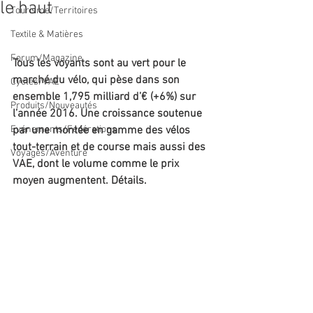
le haut
Tourisme/Territoires
Textile & Matières
Forum/Magazine
Tous les voyants sont au vert pour le 
marché du vélo, qui pèse dans son 
Cycles/VAE
ensemble 1,795 milliard d’€ (+6%) sur 
Produits/Nouveautés
l’année 2016. Une croissance soutenue 
Evénements/Fédérations
par une montée en gamme des vélos 
tout-terrain et de course mais aussi des 
Voyages/Aventure
VAE, dont le volume comme le prix 
moyen augmentent. Détails.