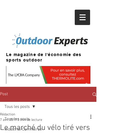
Le magazine de l'économie des
sports outdoor
Post
Tous les posts
Rédaction
Tous les posts
7 avr. 2017
3 min de lecture
Le marché du vélo tiré vers
Industrie/Commerce