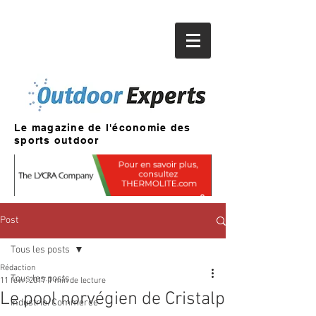
Le magazine de l'économie des
sports outdoor
Post
Tous les posts
Rédaction
Tous les posts
11 févr. 2017
1 min de lecture
Le pool norvégien de Cristalp
Industrie/Commerce