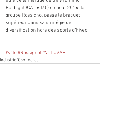
puis de la marque de trail-running 
Raidlight (CA : 6 M€) en août 2016, le 
groupe Rossignol passe le braquet 
supérieur dans sa stratégie de 
diversification hors des sports d’hiver.
#vélo
#Rossignol
#VTT
#VAE
Industrie/Commerce
Voir tout
Posts récents