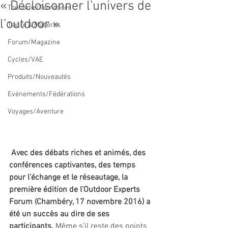
« Décloisonner l’univers de
Tourisme/Territoires
l’outdoor »
Textile & Matières
Forum/Magazine
Cycles/VAE
Produits/Nouveautés
Evénements/Fédérations
Voyages/Aventure
Avec des débats riches et animés, des 
conférences captivantes, des temps 
pour l’échange et le réseautage, la 
première édition de l’Outdoor Experts 
Forum (Chambéry, 17 novembre 2016) a 
été un succès au dire de ses 
participants.
 Même s’il reste des points 