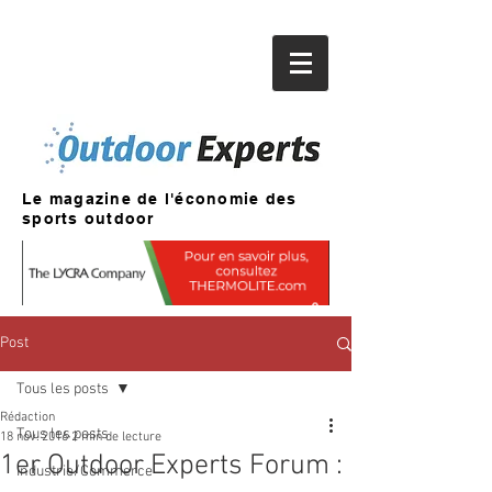
Le magazine de l'économie des
sports outdoor
Post
Tous les posts
Rédaction
Tous les posts
18 nov. 2016
2 min de lecture
1er Outdoor Experts Forum :
Industrie/Commerce